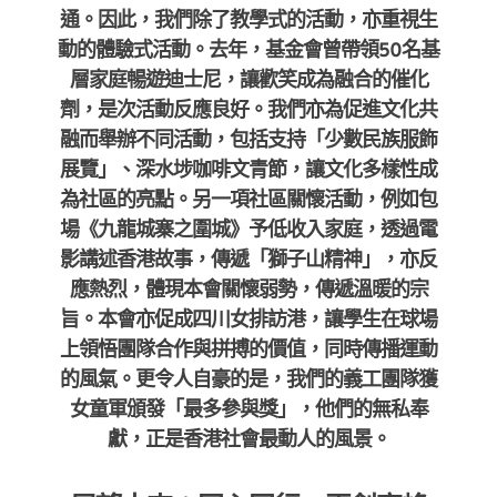
通。因此，我們除了教學式的活動，亦重視生
動的體驗式活動。去年，基金會曾帶領50名基
層家庭暢遊迪士尼，讓歡笑成為融合的催化
劑，是次活動反應良好。我們亦為促進
文化共
融而舉辦不同活動，
包括支持「少數民族服飾
展覽」、深水埗咖啡文青節，讓文化多樣性成
為社區的亮點。另一項社區關懷活動，例如包
場《九龍城寨之圍城》予低收入家庭，透過電
影講述香港故事，傳遞「獅子山精神」，亦反
應熱烈，體現本會
關懷弱勢，傳遞溫暖的宗
旨。本會亦
促成四川女排訪港，讓學生在球場
上領悟團隊合作與拼搏的價值，同時傳播運動
的風氣。更令人自豪的是，我們的義工團隊獲
女童軍頒發「最多參與獎」，他們的無私奉
獻，正是香港社會最動人的風景。