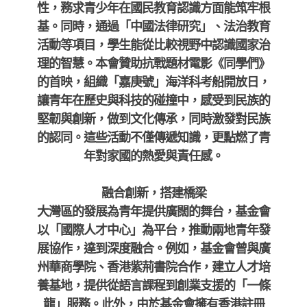
性，務求青少年在
國民教育認識方面能筑牢根
基
。同時，通過「中國法律研究」、法治教育
活動等項目，學生能從比較視野中認識國家治
理的智慧。本會贊助抗戰題材電影《同學們》
的首映，組織「嘉庚號」海洋科考船開放日，
讓青年在歷史與科技的碰撞中，感受到民族的
堅韌與創新，做到文化傳承，同時激發對民族
的認同。這些活動不僅傳遞知識，更點燃了青
年對家國的熱愛與責任感。
融合創新，搭建橋梁
大灣區的發展為青年提供廣闊的舞台，基金會
以「國際人才中心」為平台，推動兩地青年發
展協作，達到深度融合。例如，基金會曾與廣
州華商學院、香港紫荊書院合作，建立人才培
養基地，提供從語言課程到創業支援的「一條
龍」服務。此外，由於基金會擁有香港註冊